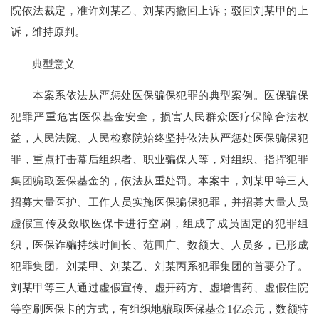
院依法裁定，准许刘某乙、刘某丙撤回上诉；驳回刘某甲的上
诉，维持原判。
典型意义
本案系依法从严惩处医保骗保犯罪的典型案例。医保骗保
犯罪严重危害医保基金安全，损害人民群众医疗保障合法权
益，人民法院、人民检察院始终坚持依法从严惩处医保骗保犯
罪，重点打击幕后组织者、职业骗保人等，对组织、指挥犯罪
集团骗取医保基金的，依法从重处罚。本案中，刘某甲等三人
招募大量医护、工作人员实施医保骗保犯罪，并招募大量人员
虚假宣传及敛取医保卡进行空刷，组成了成员固定的犯罪组
织，医保诈骗持续时间长、范围广、数额大、人员多，已形成
犯罪集团。刘某甲、刘某乙、刘某丙系犯罪集团的首要分子。
刘某甲等三人通过虚假宣传、虚开药方、虚增售药、虚假住院
等空刷医保卡的方式，有组织地骗取医保基金1亿余元，数额特