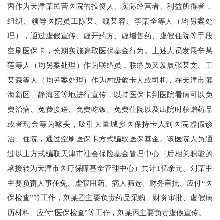
丙作为天津某民营医院的投资人、实际经营者、利益所得者，
组织、领导医院员工陈某、魏某容、李某全等人（均另案处
理），通过虚假宣传、虚开药方、虚增售药、虚假住院等手段
空刷医保卡，长期实施骗取医保基金行为。上述人员发展辛某
莲等人（均另案处理）作为联络员，联络员又发展张某文、王
某森等人（均另案处理）作为村级敛卡人或司机，在天津市滨
海新区、静海区等地进行宣传，以持医保卡到医院看病可以免
费治病、免费接送、免费吃饭、免费住院以及出院时获赠药品
或者现金等为噱头，吸引大量城乡医保持卡人到医院虚假诊
治、住院，通过空刷医保卡方式骗取医保基金。该医院人员通
过以上方式骗取天津市社会保险基金管理中心（后相关职能的
承接转为天津市医疗保障基金管理中心）共计1亿余元。刘某甲
主要负责人事任免、虚假用药、病人筛选、财务审批、应付“医
保检查”等工作，刘某乙主要负责药品采购、财务审批、虚假病
历材料、应付“医保检查”等工作，刘某丙主要负责虚假宣传。