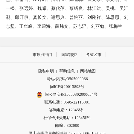
一松、张远婷、魏耀、蔡代萍、蔡绍良、林江洪、吴桃、吴汇
潮、邱开泉、龚长文、谢思典、曾婉丽、刘刚祥、陈思思、刘
志坚、王华峰、李碧海、薛炜文、苏志滔、刘丽勉、张梅兰
市政府部门
国家部委
各省区市
隐私申明
|
帮助信息
|
网站地图
网站标识码:3505000066
闽ICP备20015893号
闽公网安备35050302000654号
联系电话：0595-22116881
咨询电话：12345转1
社保卡挂失电话：12345转1
邮编：362000
网上有害信息举报邮箱：qzyb2000@163.com