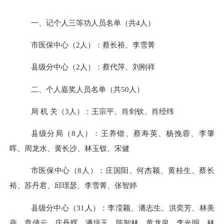
一、记个人三等功人员名单（共
4人）
市医保中心（
2人）：
蔡长裕、李雪菁
县级分中心（
2人）：
蔡代萍、刘刚祥
二、个人嘉奖人员名单（共
50人）
局
机
关（
3人）：王宗平、肖剑钦、肖经纬
县级分局（
8人）：王养锴、蔡寿英、杨挽蓉、李肇
晖、周龙水、黄长沙、林玉钗、宋健
市医保中心（
8人）：
庄国阳、何杰颖、黄桂生、蔡长
裕、苏丹君、邱璟瑟、李雪菁、张智婷
县级分中心（
31人）：
李滢颖、潘志生、洪奕芳、林美
燕、章倩云、庄丹晖、潘培玉、陈智林、黄龙泉、李光明、林