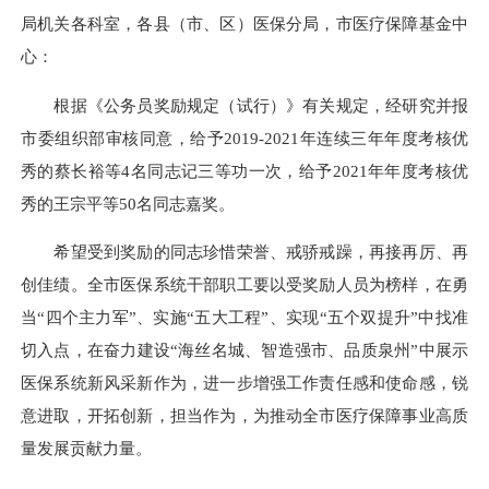
局机关各科室，各县（市、区）医保分局，市医疗保障基金中
心：
根据《公务员奖励规定（试行）》有关规定，经研究并报
市委组织部审核同意，给予2019-2021年连续三年年度考核优
秀的
蔡长裕
等4名同志记三等功一次，给予2021年年度考核优
秀的
王宗平等50名同志嘉奖
。
希望受到奖励的同志珍惜荣誉、戒骄戒躁，再接再厉、再
创佳绩。全市医保系统干部职工要以受奖励人员为榜样，在勇
当“四个主力军”、实施“五大工程”、实现“五个双提升”中找准
切入点，在奋力建设“海丝名城、智造强市、品质泉州”中展示
医保系统新风采新作为，进一步增强工作责任感和使命感，
锐
意
进取，开拓创新，担当作为，为推动全市医疗保障事业高质
量发展贡献力量。