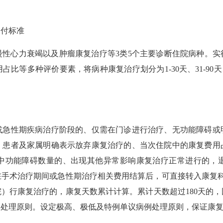
付标准
心力衰竭以及肿瘤康复治疗等3类5个主要诊断住院病种。实
等多种评价要素，将病种康复治疗划分为1-30天、31-90天
性期疾病治疗阶段的、仅需在门诊进行治疗、无功能障碍或
的、患者及家属明确表示放弃康复治疗的、当次住院中的康复费用
中功能障碍数量的、出现其他异常影响康复治疗正常进行的，
在手术治疗期间或急性期治疗相关费用结算后，可直接转入康复科
）行康复治疗的，康复天数累计计算。累计天数超过180天的
例处理原则。设定极高、极低及特例单议病例处理原则，保证康