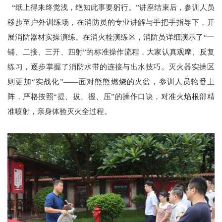
“纸上得来终觉浅，绝知此事要躬行。”讲座结束后，参训人员
移步至户外训练场，在消防员的专业讲解与手把手指导下，开
展消防器材实操演练。在消火栓演练区，消防员详细演示了“一
铺、二接、三开、四射”的标准操作流程，大家认真观摩、反复
练习，逐步掌握了消防水带的连接与出水技巧。灭火器实操区
则更加“实战化”——面对熊熊燃烧的火盆，参训人员轮番上
阵，严格按照“提、拔、握、压”的操作口诀，对准火焰根部精
准喷射，亲身体验灭火全过程。